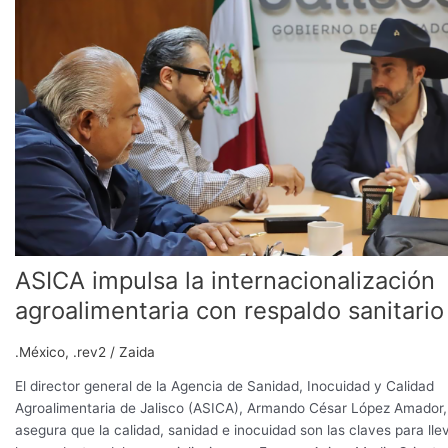
la
internacionalización
agroalimentaria
con
respaldo
sanitario
ASICA impulsa la internacionalización
agroalimentaria con respaldo sanitario
.México
,
.rev2
/
Zaida
El director general de la Agencia de Sanidad, Inocuidad y Calidad
Agroalimentaria de Jalisco (ASICA), Armando César López Amador,
asegura que la calidad, sanidad e inocuidad son las claves para lle