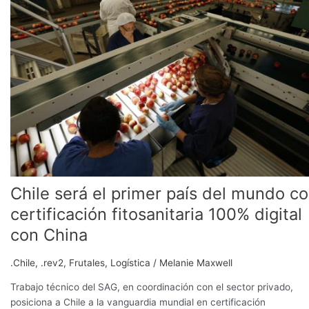
el
primer
país
del
mundo
con
certificación
fitosanitaria
100%
digital
con
China
Chile será el primer país del mundo c
certificación fitosanitaria 100% digital
con China
.Chile
,
.rev2
,
Frutales
,
Logística
/
Melanie Maxwell
Trabajo técnico del SAG, en coordinación con el sector privado,
posiciona a Chile a la vanguardia mundial en certificación