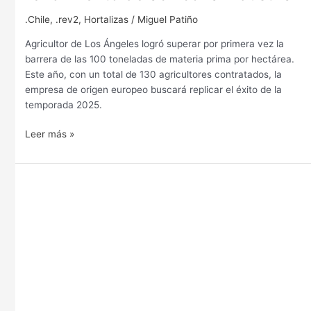
.Chile
,
.rev2
,
Hortalizas
/
Miguel Patiño
Agricultor de Los Ángeles logró superar por primera vez la
barrera de las 100 toneladas de materia prima por hectárea.
Este año, con un total de 130 agricultores contratados, la
empresa de origen europeo buscará replicar el éxito de la
temporada 2025.
Leer más »
Beneo
Orafti
Chile
cierra
la
temporada
2023-
2024
con