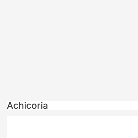
Achicoria
Beneo
inicia