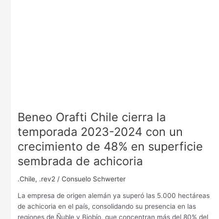
un
crecimiento
de
48%
en
superficie
sembrada
de
achicoria
Beneo Orafti Chile cierra la
temporada 2023-2024 con un
crecimiento de 48% en superficie
sembrada de achicoria
.Chile
,
.rev2
/
Consuelo Schwerter
La empresa de origen alemán ya superó las 5.000 hectáreas
de achicoria en el país, consolidando su presencia en las
regiones de Ñuble y Biobío, que concentran más del 80% del