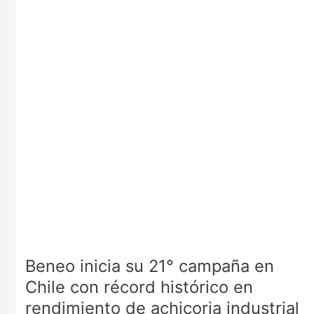
su
21°
campaña
en
Chile
con
récord
histórico
en
rendimiento
de
achicoria
industrial
Beneo inicia su 21° campaña en
Chile con récord histórico en
rendimiento de achicoria industrial