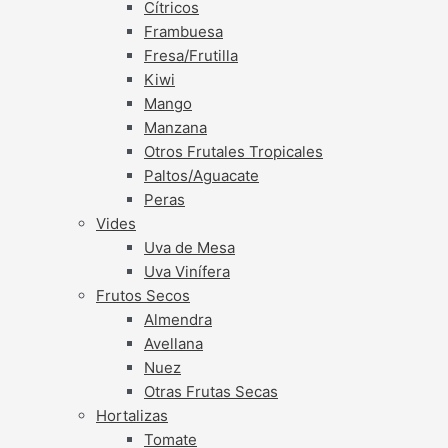
Cítricos
Frambuesa
Fresa/Frutilla
Kiwi
Mango
Manzana
Otros Frutales Tropicales
Paltos/Aguacate
Peras
Vides
Uva de Mesa
Uva Vinífera
Frutos Secos
Almendra
Avellana
Nuez
Otras Frutas Secas
Hortalizas
Tomate