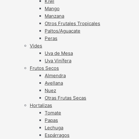
Kiwi
Mango
Manzana
Otros Frutales Tropicales
Paltos/Aguacate
Peras
Vides
Uva de Mesa
Uva Vinífera
Frutos Secos
Almendra
Avellana
Nuez
Otras Frutas Secas
Hortalizas
Tomate
Papas
Lechuga
Espárragos