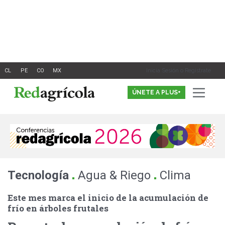
Ir
al
contenido
Inicia Sesión o Registrate
ÚNETE A PLUS+
.
.
Tecnología
Agua & Riego
Clima
Este mes marca el inicio de la acumulación de
frío en árboles frutales