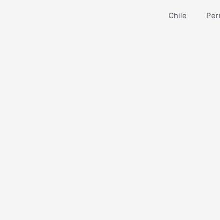
Ir
Chile
Per
al
contenido