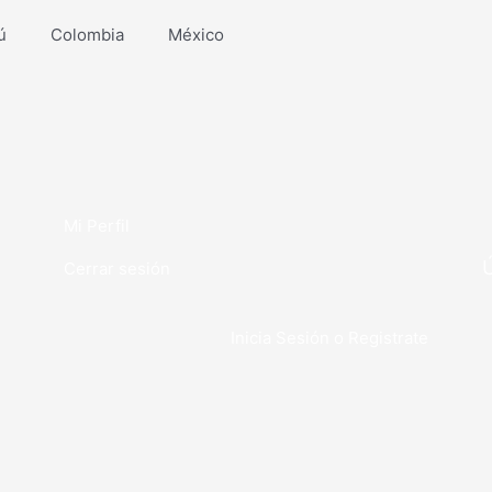
ú
Colombia
México
Mi Perfil
Cerrar sesión
Inicia Sesión o Registrate