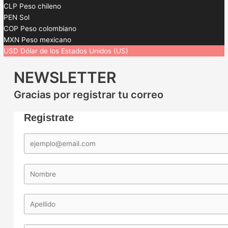
CLP
Peso chileno
PEN
Sol
COP
Peso colombiano
MXN
Peso mexicano
USD
Dólar de los Estados Unidos (US)
NEWSLETTER
Gracias por registrar tu correo
Registrate