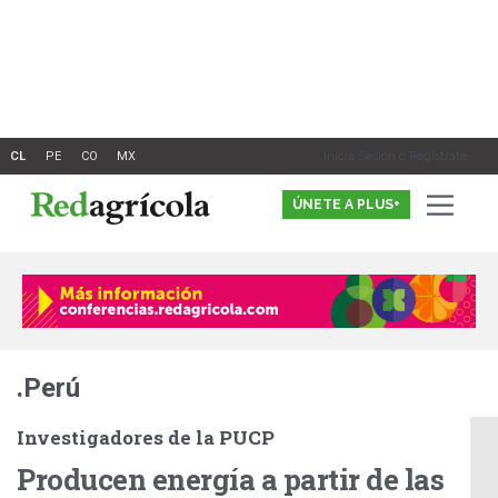
Ir
al
contenido
Inicia Sesión o Registrate
ÚNETE A PLUS+
.Perú
Investigadores de la PUCP
Producen energía a partir de las