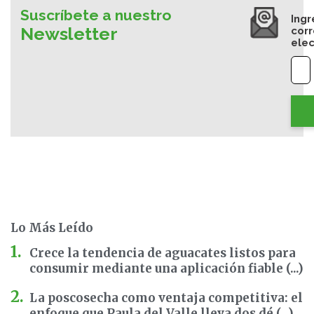
Suscríbete a nuestro
Ingr
Newsletter
cor
elec
Lo Más Leído
Crece la tendencia de aguacates listos para
consumir mediante una aplicación fiable (...)
La poscosecha como ventaja competitiva: el
enfoque que Paula del Valle lleva dos dé (...)