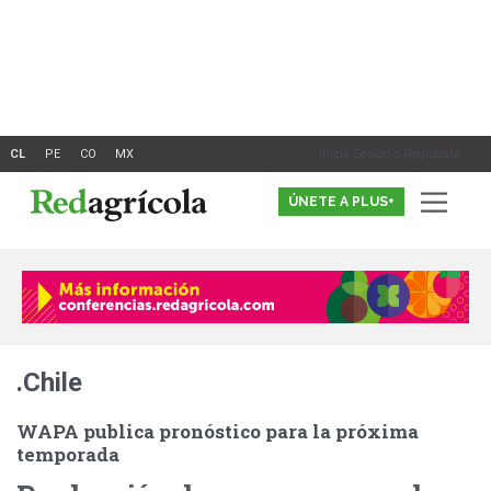
Ir
al
contenido
Inicia Sesión o Registrate
ÚNETE A PLUS+
.Chile
WAPA publica pronóstico para la próxima
temporada