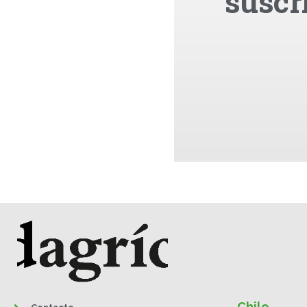
suscr
Chile