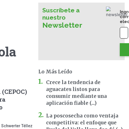
Suscríbete a
Ingr
nuestro
cor
ele
Newsletter
ola
Lo Más Leído
Crece la tendencia de
aguacates listos para
a (CEPOC)
consumir mediante una
ra
aplicación fiable (...)
o
La poscosecha como ventaja
competitiva: el enfoque que
 Schwerter Téllez