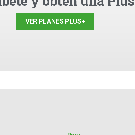
íbete y obtén una Plus
VER PLANES PLUS+
Perú