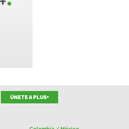
+
ÚNETE A PLUS+
Colombia / México