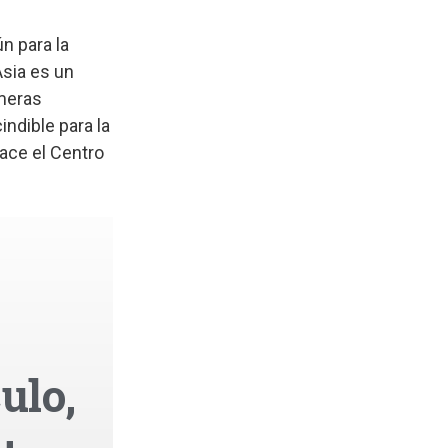
n para la
Asia es un
imeras
indible para la
ace el Centro
ulo,