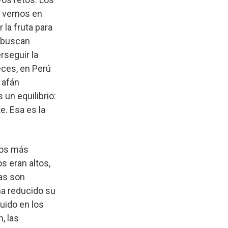
ya vemos en
la fruta para
e buscan
rseguir la
eces, en Perú
 afán
un equilibrio:
e. Esa es la
dos más
s eran altos,
cas son
ha reducido su
uido en los
, las