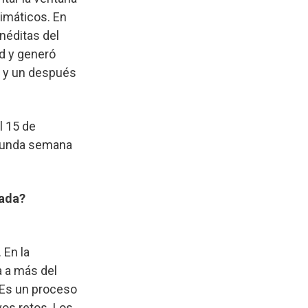
limáticos. En
inéditas del
ad y generó
es y un después
l 15 de
egunda semana
rada?
 En la
 a más del
. Es un proceso
os retos. Los