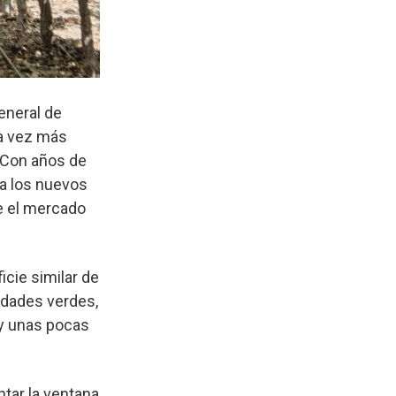
eneral de
da vez más
. Con años de
 a los nuevos
ue el mercado
cie similar de
edades verdes,
 y unas pocas
tar la ventana