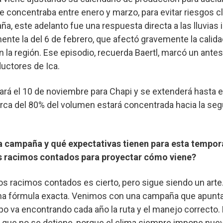
 concentraba entre enero y marzo, para evitar riesgos c
ña, este adelanto fue una respuesta directa a las lluvias 
ente la del 6 de febrero, que afectó gravemente la calid
en la región. Ese episodio, recuerda Baertl, marcó un ant
uctores de Ica.
rá el 10 de noviembre para Chapi y se extenderá hasta e
erca del 80% del volumen estará concentrada hacia la s
 campaña y qué expectativas tienen para esta tempo
s racimos contados para proyectar cómo viene?
os racimos contados es cierto, pero sigue siendo un arte.
na fórmula exacta. Venimos con una campaña que apunta
uipo va encontrando cada año la ruta y el manejo correcto
e que no se detiene, porque el clima siempre impone nuev