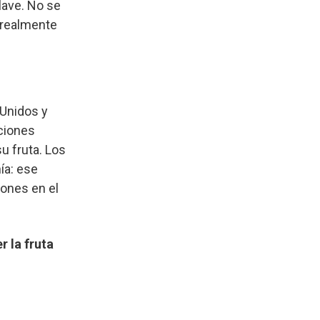
lave. No se
o realmente
 Unidos y
ciones
u fruta. Los
ía: ese
iones en el
 la fruta