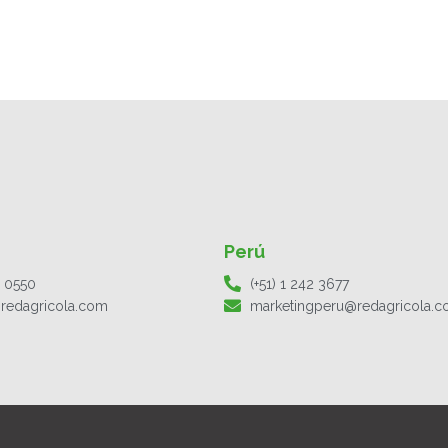
Perú
1 0550
(+51) 1 242 3677
redagricola.com
marketingperu@redagricola.