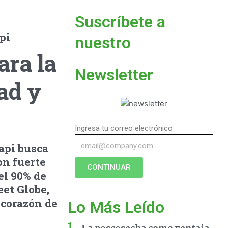
Suscríbete a
pi
nuestro
ara la
Newsletter
dad y
Ingresa tu correo electrónico
api busca
on fuerte
CONTINUAR
el 90% de
et Globe,
 corazón de
Lo Más Leído