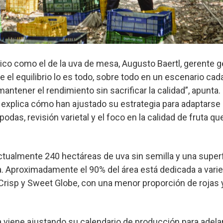
co como el de la uva de mesa, Augusto Baertl, gerente g
ue el equilibrio lo es todo, sobre todo en un escenario ca
mantener el rendimiento sin sacrificar la calidad”, apunta
, explica cómo han ajustado su estrategia para adaptarse
odas, revisión varietal y el foco en la calidad de fruta q
tualmente 240 hectáreas de uva sin semilla y una superfi
a. Aproximadamente el 90% del área está dedicada a vari
risp y Sweet Globe, con una menor proporción de rojas
 viene ajustando su calendario de producción para adelan