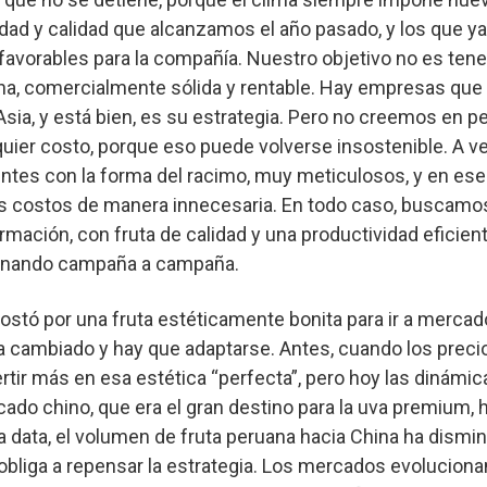
idad y calidad que alcanzamos el año pasado, y los que 
vorables para la compañía. Nuestro objetivo no es tener 
uena, comercialmente sólida y rentable. Hay empresas qu
Asia, y está bien, es su estrategia. Pero no creemos en pe
quier costo, porque eso puede volverse insostenible. A v
es con la forma del racimo, muy meticulosos, y en ese
 costos de manera innecesaria. En todo caso, buscamos 
ación, con fruta de calidad y una productividad eficient
inando campaña a campaña.
stó por una fruta estéticamente bonita para ir a merca
 cambiado y hay que adaptarse. Antes, cuando los precio
ertir más en esa estética “perfecta”, pero hoy las dinámi
rcado chino, que era el gran destino para la uva premium, 
a data, el volumen de fruta peruana hacia China ha dismin
obliga a repensar la estrategia. Los mercados evolucionan