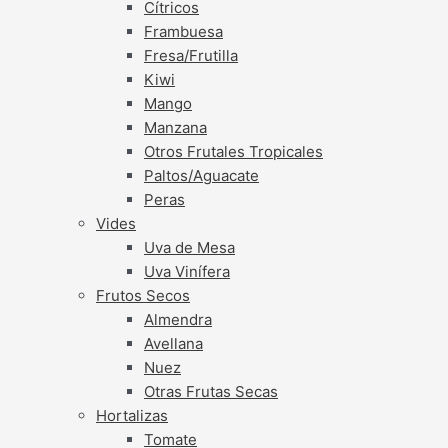
Cítricos
Frambuesa
Fresa/Frutilla
Kiwi
Mango
Manzana
Otros Frutales Tropicales
Paltos/Aguacate
Peras
Vides
Uva de Mesa
Uva Vinífera
Frutos Secos
Almendra
Avellana
Nuez
Otras Frutas Secas
Hortalizas
Tomate