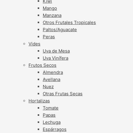
Kiwi
Mango
Manzana
Otros Frutales Tropicales
Paltos/Aguacate
Peras
Vides
Uva de Mesa
Uva Vinífera
Frutos Secos
Almendra
Avellana
Nuez
Otras Frutas Secas
Hortalizas
Tomate
Papas
Lechuga
Espárragos