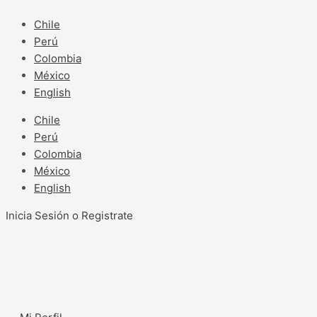
Ir
al
Chile
contenido
Perú
Colombia
México
English
Chile
Perú
Colombia
México
English
Inicia Sesión o Registrate