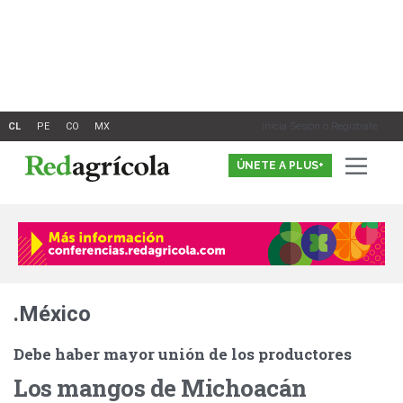
Ir
al
contenido
Inicia Sesión o Registrate
ÚNETE A PLUS+
.México
Debe haber mayor unión de los productores
Los mangos de Michoacán