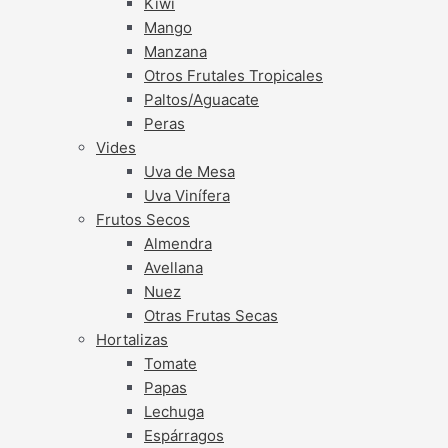
Kiwi
Mango
Manzana
Otros Frutales Tropicales
Paltos/Aguacate
Peras
Vides
Uva de Mesa
Uva Vinífera
Frutos Secos
Almendra
Avellana
Nuez
Otras Frutas Secas
Hortalizas
Tomate
Papas
Lechuga
Espárragos