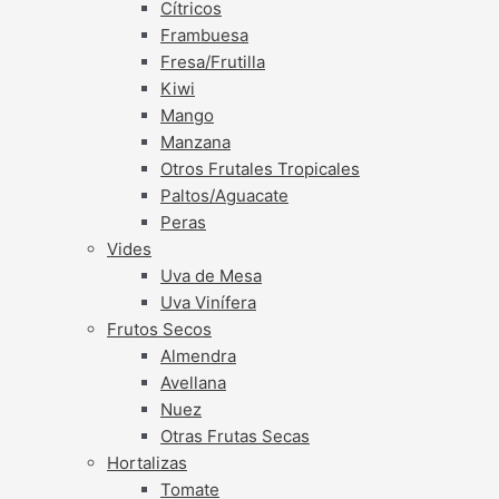
Cítricos
Frambuesa
Fresa/Frutilla
Kiwi
Mango
Manzana
Otros Frutales Tropicales
Paltos/Aguacate
Peras
Vides
Uva de Mesa
Uva Vinífera
Frutos Secos
Almendra
Avellana
Nuez
Otras Frutas Secas
Hortalizas
Tomate