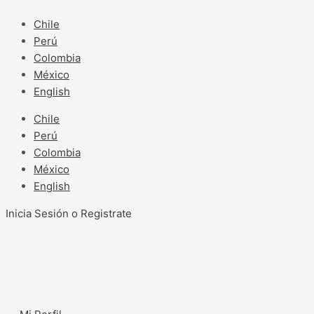
Ir
al
Chile
contenido
Perú
Colombia
México
English
Chile
Perú
Colombia
México
English
Inicia Sesión o Registrate