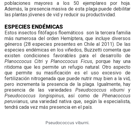
poblaciones mayores a los 50 ejemplares por hoja.
Además, la presencia masiva de esta plaga puede debilitar
las plantas jóvenes de vid y reducir su productividad.
ESPECIES ENDÉMICAS
Es
tos insectos fitófagos floemáticos
son la tercera familia
más numerosa del orden Hemíptera, que incluye diversos
géneros (28 especies presentes en Chile al 2011). De las
especies endémicas en los viñedos, Buzzetti comenta que
existen condiciones favorables para el desarrollo de
Planoccocus Citri
y
Planoccocus Ficus
, porque hay una
ritidoma que les permite un refugio natural. Otro aspecto
que permite su masificación es el uso excesivo de
fertilización nitrogenada que puede nutrir muy bien a la vid,
pero incrementa la presencia de la plaga. Igualmente, hay
presencia de las variedades
Pseudococcus viburni
y
Pseudococcus longispinus
, así como de
Phenacoccus
peruvianus
, una variedad nativa que, según la especialista,
tendrá cada vez más presencia en el país.
Pseudococcus viburni.