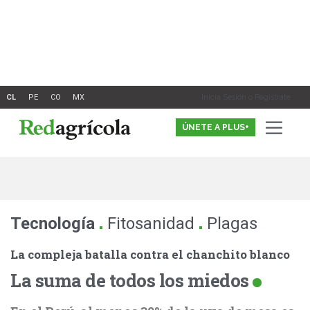
Ir
al
contenido
Inicia Sesión o Registrate
ÚNETE A PLUS+
.
.
Tecnología
Fitosanidad
Plagas
La compleja batalla contra el chanchito blanco
La suma de todos los miedos