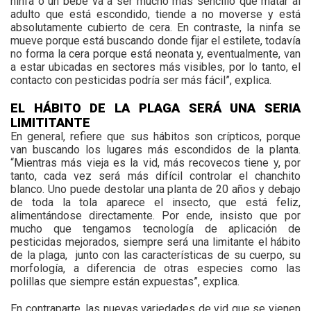
ninfa o un bebé va a ser mucho más sencillo que matar al
adulto que está escondido, tiende a no moverse y está
absolutamente cubierto de cera. En contraste, la ninfa se
mueve porque está buscando donde fijar el estilete, todavía
no forma la cera porque está neonata y, eventualmente, van
a estar ubicadas en sectores más visibles, por lo tanto, el
contacto con pesticidas podría ser más fácil”, explica.
EL HÁBITO DE LA PLAGA SERÁ UNA SERIA
LIMITITANTE
En general, refiere que sus hábitos son crípticos,
porque
van buscando los lugares más escondidos de la planta.
“Mientras más vieja es la vid, más recovecos tiene y, por
tanto, cada vez será más difícil controlar el chanchito
blanco. Uno puede destolar una planta de 20 años y debajo
de toda la tola aparece el insecto, que está feliz,
alimentándose directamente. Por ende, insisto que por
mucho que tengamos tecnología de aplicación de
pesticidas mejorados, siempre será una limitante el hábito
de la plaga,
junto con las características de su cuerpo, su
morfología, a diferencia de otras especies como las
polillas que siempre están expuestas”, explica.
En contraparte, las nuevas variedades de vid que se vienen