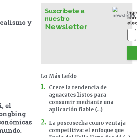
Suscríbete a
Ingr
nuestro
cor
realismo y
ele
Newsletter
Lo Más Leído
Crece la tendencia de
aguacates listos para
consumir mediante una
, el
aplicación fiable (...)
glongbing
económicas
La poscosecha como ventaja
 mundo.
competitiva: el enfoque que