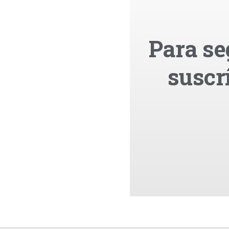
Para se
suscr