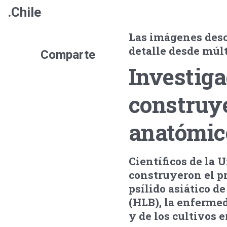
.Chile
Las imágenes descr
detalle desde múl
Comparte
Investig
construye
anatómico
Científicos de la
construyeron el pr
psílido asiático d
(HLB), la enferme
y de los cultivos 