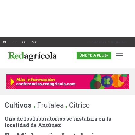
Ir
al
contenido
Inicia Sesión o Registrate
ÚNETE A PLUS+
.
.
Cultivos
Frutales
Cítrico
Uno de los laboratorios se instalará en la
localidad de Antúnez