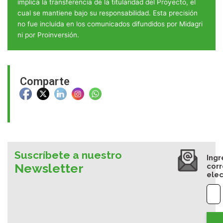
implica la transferencia de la titularidad del Proyecto, el
cual se mantiene bajo su responsabilidad. Esta precisión
no fue incluida en los comunicados difundidos por Midagri
ni por Proinversión.
Comparte
Suscríbete a nuestro
Ingr
Newsletter
cor
elec