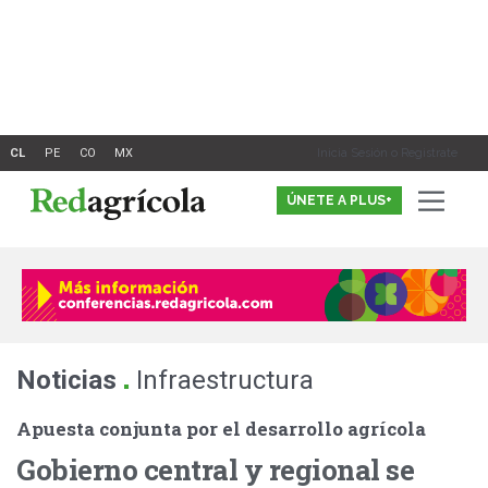
Ir
al
contenido
Inicia Sesión o Registrate
ÚNETE A PLUS+
.
Noticias
Infraestructura
Apuesta conjunta por el desarrollo agrícola
Gobierno central y regional se