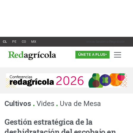
Ir
al
contenido
Inicia Sesión o Registrate
ÚNETE A PLUS+
.
.
Cultivos
Vides
Uva de Mesa
Gestión estratégica de la
deshidratación del escobajo en