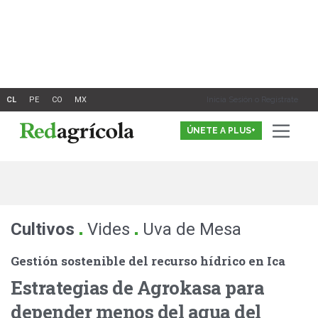
Ir
al
contenido
Inicia Sesión o Registrate
ÚNETE A PLUS+
.
.
Cultivos
Vides
Uva de Mesa
Gestión sostenible del recurso hídrico en Ica
Estrategias de Agrokasa para
depender menos del agua del