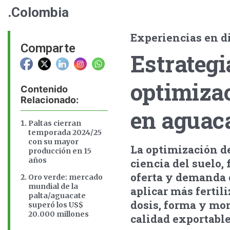
.Colombia
Experiencias en d
Comparte
Estrateg
optimizac
Contenido
Relacionado:
en aguac
Paltas cierran
temporada 2024/25
con su mayor
La optimización d
producción en 15
años
ciencia del suelo, 
oferta y demanda d
Oro verde: mercado
mundial de la
aplicar más fertili
palta/aguacate
dosis, forma y mo
superó los US$
20.000 millones
calidad exportable