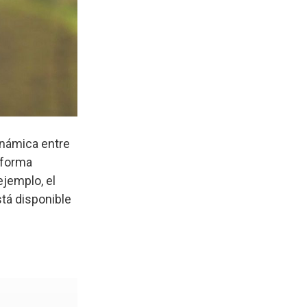
inámica entre
u forma
ejemplo, el
tá disponible