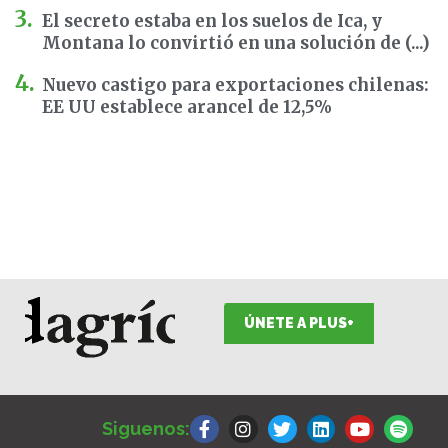
El secreto estaba en los suelos de Ica, y
Montana lo convirtió en una solución de (...)
Nuevo castigo para exportaciones chilenas:
EE UU establece arancel de 12,5%
ÚNETE A PLUS+
F
I
T
L
Y
S
a
n
w
i
o
p
Siguenos:
c
s
i
n
u
o