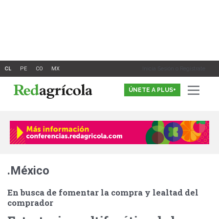
Ir
al
contenido
Inicia Sesión o Registrate
ÚNETE A PLUS+
.México
En busca de fomentar la compra y lealtad del
comprador