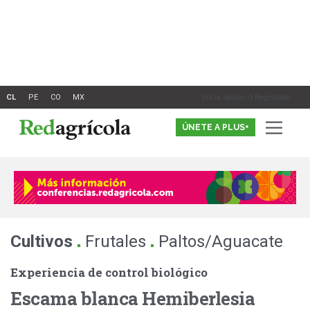
Ir
al
contenido
Inicia Sesión o Registrate
ÚNETE A PLUS+
.
.
Cultivos
Frutales
Paltos/Aguacate
Experiencia de control biológico
Escama blanca Hemiberlesia