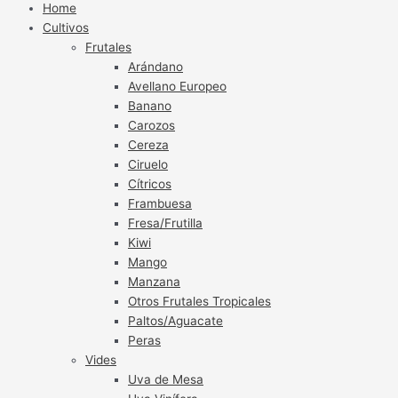
Home
Cultivos
Frutales
Arándano
Avellano Europeo
Banano
Carozos
Cereza
Ciruelo
Cítricos
Frambuesa
Fresa/Frutilla
Kiwi
Mango
Manzana
Otros Frutales Tropicales
Paltos/Aguacate
Peras
Vides
Uva de Mesa