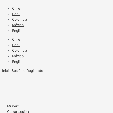
Ir
al
Chile
contenido
Perú
Colombia
México
English
Chile
Perú
Colombia
México
English
Inicia Sesión o Registrate
Mi Perfil
Cerrar sesión