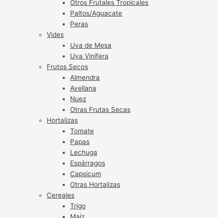
Otros Frutales Tropicales
Paltos/Aguacate
Peras
Vides
Uva de Mesa
Uva Vinífera
Frutos Secos
Almendra
Avellana
Nuez
Otras Frutas Secas
Hortalizas
Tomate
Papas
Lechuga
Espárragos
Capsicum
Otras Hortalizas
Cereales
Trigo
Maíz