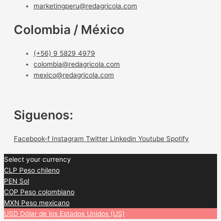
marketingperu@redagricola.com
Colombia / México
(+56) 9 5829 4979
colombia@redagricola.com
mexico@redagricola.com
Siguenos:
Facebook-f
Instagram
Twitter
Linkedin
Youtube
Spotify
Select your currency
CLP
Peso chileno
PEN
Sol
COP
Peso colombiano
MXN
Peso mexicano
USD
Dólar de los Estados Unidos (US)