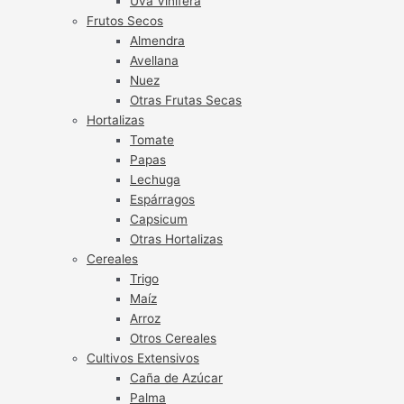
Uva Vinífera
Frutos Secos
Almendra
Avellana
Nuez
Otras Frutas Secas
Hortalizas
Tomate
Papas
Lechuga
Espárragos
Capsicum
Otras Hortalizas
Cereales
Trigo
Maíz
Arroz
Otros Cereales
Cultivos Extensivos
Caña de Azúcar
Palma