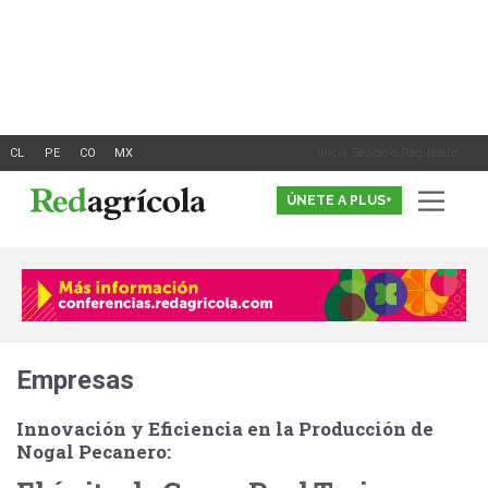
Ir
al
contenido
Inicia Sesión o Registrate
ÚNETE A PLUS+
Empresas
Innovación y Eficiencia en la Producción de
Nogal Pecanero: