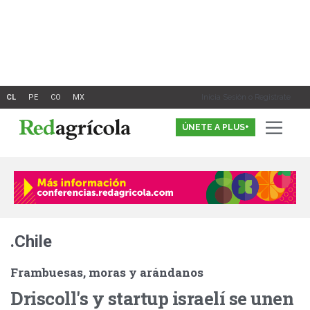
Ir
al
contenido
Inicia Sesión o Registrate
ÚNETE A PLUS+
.Chile
Frambuesas, moras y arándanos
Driscoll's y startup israelí se unen