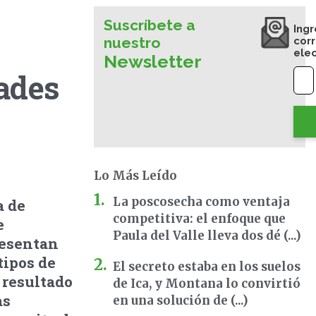
Suscríbete a
Ingr
nuestro
cor
ele
Newsletter
ades
Lo Más Leído
La poscosecha como ventaja
a de
competitiva: el enfoque que
e
Paula del Valle lleva dos dé (...)
resentan
tipos de
El secreto estaba en los suelos
l resultado
de Ica, y Montana lo convirtió
as
en una solución de (...)