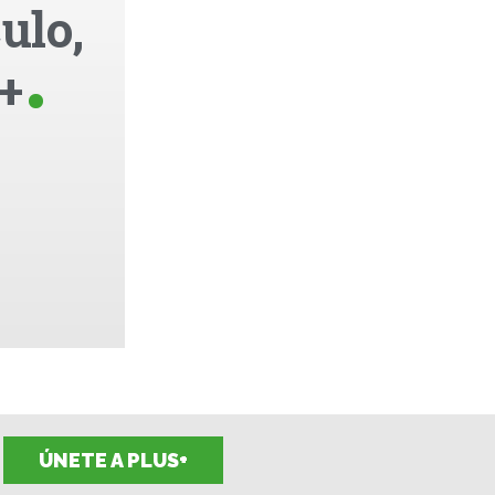
ulo,
+
ÚNETE A PLUS+