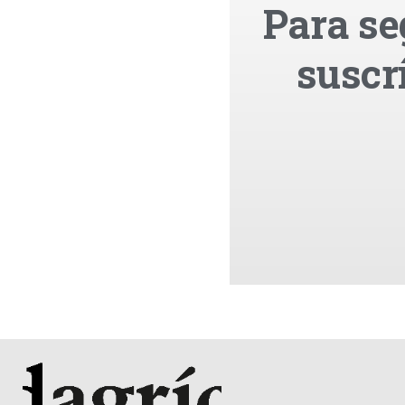
Para se
suscr