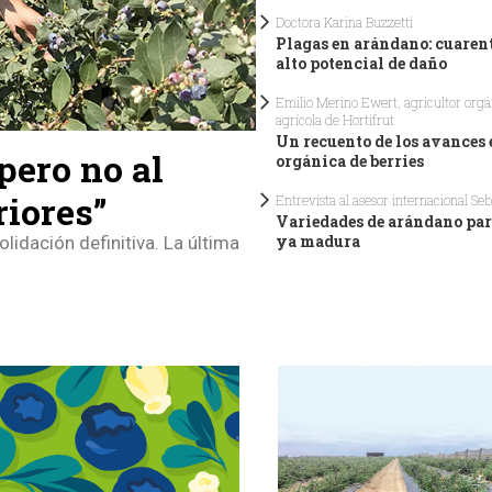
Doctora Karina Buzzetti
Plagas en arándano: cuaren
alto potencial de daño
Emilio Merino Ewert, agricultor org
agrícola de Hortifrut
Un recuento de los avances
pero no al
orgánica de berries
riores”
Entrevista al asesor internacional Se
Variedades de arándano par
ya madura
lidación definitiva. La última