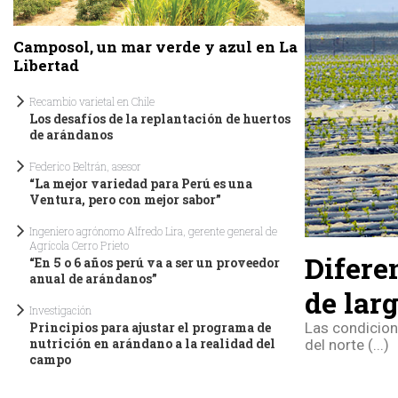
Camposol, un mar verde y azul en La
Libertad
Recambio varietal en Chile
Los desafíos de la replantación de huertos
de arándanos
Federico Beltrán, asesor
“La mejor variedad para Perú es una
Ventura, pero con mejor sabor”
Ingeniero agrónomo Alfredo Lira, gerente general de
Agrícola Cerro Prieto
Difere
“En 5 o 6 años perú va a ser un proveedor
anual de arándanos”
de lar
Investigación
Las condicion
Principios para ajustar el programa de
nutrición en arándano a la realidad del
del norte (...)
campo