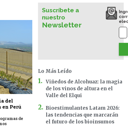
Suscríbete a
Ingr
nuestro
cor
ele
Newsletter
Lo Más Leído
Viñedos de Alcohuaz: la magia
de los vinos de altura en el
Valle del Elqui
ia del
n en Perú
Bioestimulantes Latam 2026:
las tendencias que marcarán
rogramas de
el futuro de los bioinsumos
anos