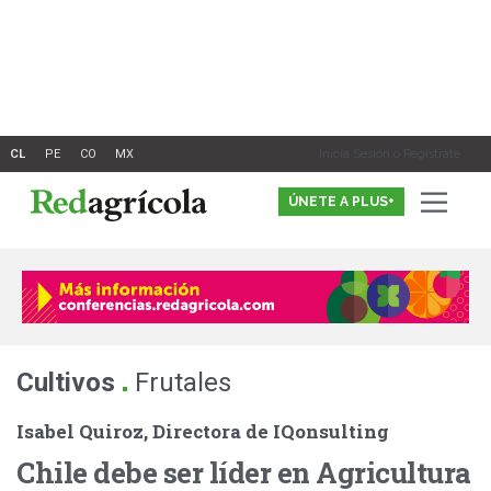
Ir
al
contenido
Inicia Sesión o Registrate
ÚNETE A PLUS+
.
Cultivos
Frutales
Isabel Quiroz, Directora de IQonsulting
Chile debe ser líder en Agricultura