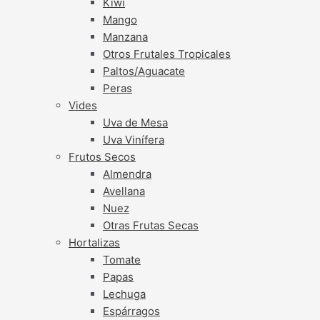
Kiwi
Mango
Manzana
Otros Frutales Tropicales
Paltos/Aguacate
Peras
Vides
Uva de Mesa
Uva Vinífera
Frutos Secos
Almendra
Avellana
Nuez
Otras Frutas Secas
Hortalizas
Tomate
Papas
Lechuga
Espárragos