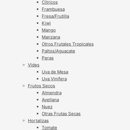
Cítricos
Frambuesa
Fresa/Frutilla
Kiwi
Mango
Manzana
Otros Frutales Tropicales
Paltos/Aguacate
Peras
Vides
Uva de Mesa
Uva Vinífera
Frutos Secos
Almendra
Avellana
Nuez
Otras Frutas Secas
Hortalizas
Tomate