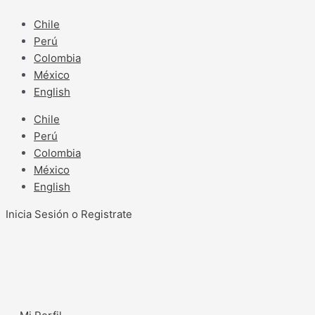
Ir
al
Chile
contenido
Perú
Colombia
México
English
Chile
Perú
Colombia
México
English
Inicia Sesión o Registrate