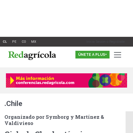
Ir
al
contenido
Inicia Sesión o Registrate
ÚNETE A PLUS+
.Chile
Organizado por Symborg y Martínez &
Valdivieso