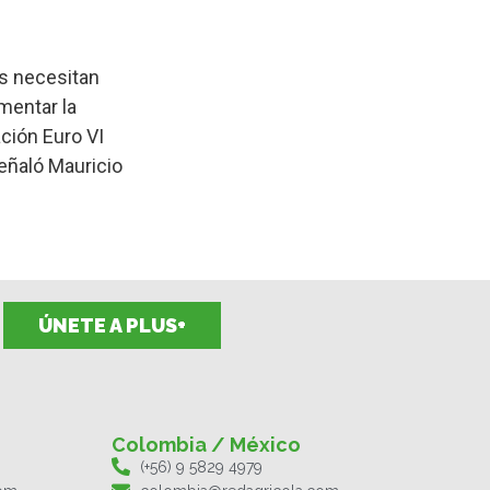
es necesitan
mentar la
ción Euro VI
eñaló Mauricio
ÚNETE A PLUS+
Colombia / México
(+56) 9 5829 4979