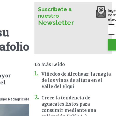
Suscríbete a
Ingr
nuestro
cor
ele
Newsletter
su
afolio
Lo Más Leído
Viñedos de Alcohuaz: la magia
ayor
de los vinos de altura en el
el
Valle del Elqui
Crece la tendencia de
uipo Redagrícola
aguacates listos para
consumir mediante una