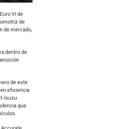
Euro VI de
tomotriz de
ón de mercado,
va dentro de
ransición
enero de este
en eficiencia
et-Isuzu
ndencia que
ículos.
t Accurate