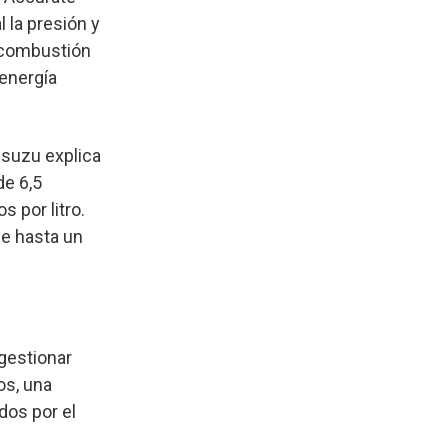
 la presión y
a combustión
energía
Isuzu explica
e 6,5
s por litro.
de hasta un
gestionar
os, una
dos por el