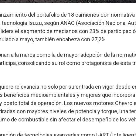
lanzamiento del portafolio de 18 camiones con normativa 
 tecnología Isuzu, según ANAC (Asociación Nacional Au
a lidera el segmento de medianos con 23% de participaci
mulado a mayo, también encabeza con 27,2%.
onan a la marca como la de mayor adopción de la normati
ticipa, consolidando su rol como protagonista de esta t
quiere relevancia no solo por su entrada en vigor desde 
us beneficios medioambientales y mejoras que incorpora 
 y costo total de operación. Los nuevos motores Chevrol
radas con mayores niveles de potencia y torque, una te
umo de combustible sin afectar el desempeño de los veh
oración de tecnologías avanzadas como I-ART (Intelligen