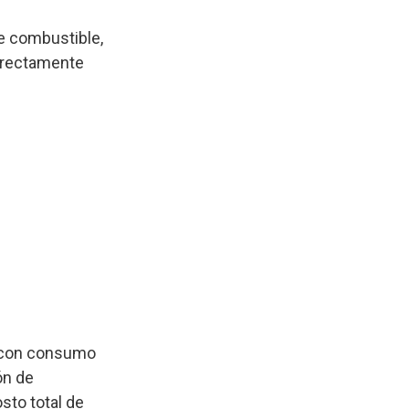
de combustible,
directamente
s con consumo
ón de
sto total de