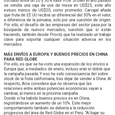
oscilado entre un 20 y 30% valor FOB. Si bien el año pasado
se vendía una caja de uva de mesa en US$25, este año
estuvo menos de US$20, como promedio. Carvajal añade
que fruta de EE UU recibía un diferencial del 30% en el valor,
a diferencia de la peruana, solo por una cuestión de origen.
Por ello, el desafío de las empresas del sector pasa por la
búsqueda de nuevos mercados, cuestión que sí están
haciendo, también desde Provid, que ha realizado un trabajo
clave para soportar cualquier situación adversa en los
mercados.
MÁS ENVÍOS A EUROPA Y BUENOS PRECIOS EN CHINA
PARA RED GLOBE
Por ello, es que se ha visto una expansión de los envíos a
Europa que, a mediados de enero, incluso eran el doble que
la campaña pasada. Y eso ha sido consecuencia del sobre
stock de la fruta californiana, tras dejar de vender a China. Al
respecto, Arce considera que no observa que las
relaciones entre ambas potencias económicas vayan a
cambiar, al menos en la próxima campaña.
Donde sí ha habido buenos precios es en China,
registrándose un aumento de un 10%. Este mejor
comportamiento también se debería a la reducción
progresiva del área de Red Globe en el Perú. “Al bajar su