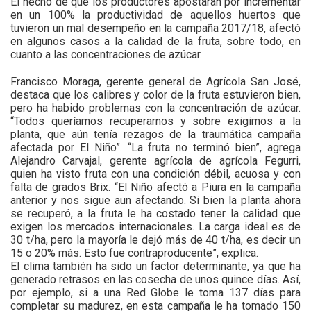
El hecho de que los productores apostaran por incrementar
en un 100% la productividad de aquellos huertos que
tuvieron un mal desempeño en la campaña 2017/18, afectó
en algunos casos a la calidad de la fruta, sobre todo, en
cuanto a las concentraciones de azúcar.
Francisco Moraga, gerente general de Agrícola San José,
destaca que los calibres y color de la fruta estuvieron bien,
pero ha habido problemas con la concentración de azúcar.
“Todos queríamos recuperarnos y sobre exigimos a la
planta, que aún tenía rezagos de la traumática campaña
afectada por El Niño”. “La fruta no terminó bien”, agrega
Alejandro Carvajal, gerente agrícola de agrícola Fegurri,
quien ha visto fruta con una condición débil, acuosa y con
falta de grados Brix. “El Niño afectó a Piura en la campaña
anterior y nos sigue aun afectando. Si bien la planta ahora
se recuperó, a la fruta le ha costado tener la calidad que
exigen los mercados internacionales. La carga ideal es de
30 t/ha, pero la mayoría le dejó más de 40 t/ha, es decir un
15 o 20% más. Esto fue contraproducente”, explica.
El clima también ha sido un factor determinante, ya que ha
generado retrasos en las cosecha de unos quince días. Así,
por ejemplo, si a una Red Globe le toma 137 días para
completar su madurez, en esta campaña le ha tomado 150