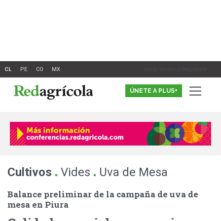
Ir
al
contenido
Inicia Sesión o Registrate
ÚNETE A PLUS+
.
.
Cultivos
Vides
Uva de Mesa
Balance preliminar de la campaña de uva de
mesa en Piura