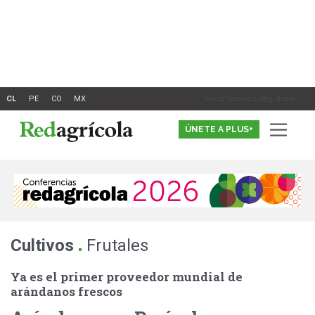
Ir
al
contenido
Inicia Sesión o Registrate
ÚNETE A PLUS+
.
Cultivos
Frutales
Ya es el primer proveedor mundial de
arándanos frescos