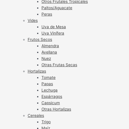
Otros Frutales Tropicales
Paltos/Aguacate
Peras
Vides
Uva de Mesa
Uva Vinífera
Frutos Secos
Almendra
Avellana
Nuez
Otras Frutas Secas
Hortalizas
Tomate
Papas
Lechuga
Espárragos
Capsicum
Otras Hortalizas
Cereales
Trigo
Maíz