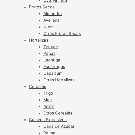
Uva Vinífera
Frutos Secos
Almendra
Avellana
Nuez
Otras Frutas Secas
Hortalizas
Tomate
Papas
Lechuga
Espárragos
Capsicum
Otras Hortalizas
Cereales
Trigo
Maíz
Arroz
Otros Cereales
Cultivos Extensivos
Caña de Azúcar
Palma