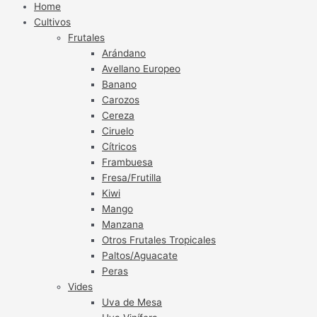
Home
Cultivos
Frutales
Arándano
Avellano Europeo
Banano
Carozos
Cereza
Ciruelo
Cítricos
Frambuesa
Fresa/Frutilla
Kiwi
Mango
Manzana
Otros Frutales Tropicales
Paltos/Aguacate
Peras
Vides
Uva de Mesa