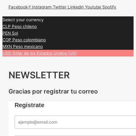
Facebook-f
Instagram
Twitter
Linkedin
Youtube
Spotify
Select your currency
CLP
Peso chileno
PEN
Sol
COP
Peso colombiano
MXN
Peso mexicano
USD
Dólar de los Estados Unidos (US)
NEWSLETTER
Gracias por registrar tu correo
Registrate