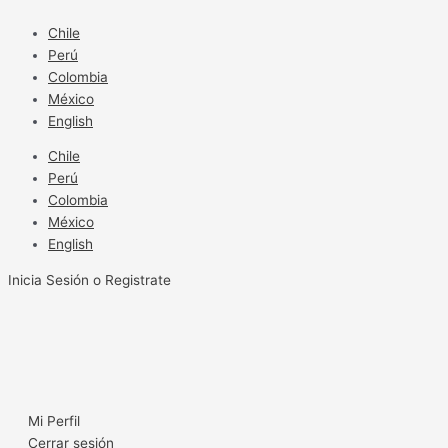
Ir
al
Chile
contenido
Perú
Colombia
México
English
Chile
Perú
Colombia
México
English
Inicia Sesión o Registrate
Mi Perfil
Cerrar sesión