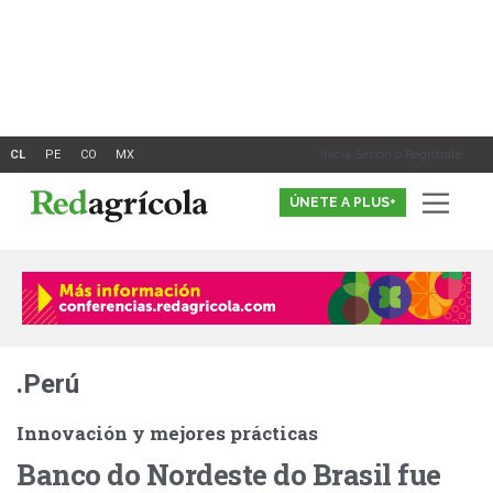
Ir
al
contenido
Inicia Sesión o Registrate
ÚNETE A PLUS+
.Perú
Innovación y mejores prácticas
Banco do Nordeste do Brasil fue