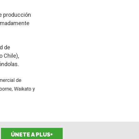
e producción
oximadamente
ad de
 Chile),
óndolas.
mercial de
borne, Waikato y
ÚNETE A PLUS+