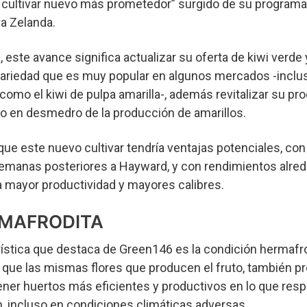
 cultivar nuevo más prometedor” surgido de su program
a Zelanda.
 este avance significa actualizar su oferta de kiwi verde
variedad que es muy popular en algunos mercados -inclu
como el kiwi de pulpa amarilla-, además revitalizar su pr
do en desmedro de la producción de amarillos.
ue este nuevo cultivar tendría ventajas potenciales, con
emanas posteriores a Hayward, y con rendimientos alred
a mayor productividad y mayores calibres.
RMAFRODITA
erística que destaca de Green146 es la condición hermafro
ca que las mismas flores que producen el fruto, también p
tener huertos más eficientes y productivos en lo que resp
ón, incluso en condiciones climáticas adversas.