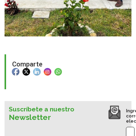
Comparte
Suscríbete a nuestro
Ingr
Newsletter
cor
elec