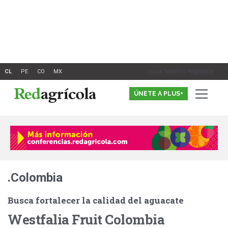
Ir
al
contenido
Inicia Sesión o Registrate
ÚNETE A PLUS+
.Colombia
Busca fortalecer la calidad del aguacate
Westfalia Fruit Colombia