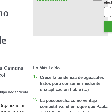
elec
mo
de
n la Comuna
Lo Más Leído
rol
Crece la tendencia de aguacates
listos para consumir mediante
una aplicación fiable (...)
uipo Redagrícola
La poscosecha como ventaja
 Organización
competitiva: el enfoque que Paula