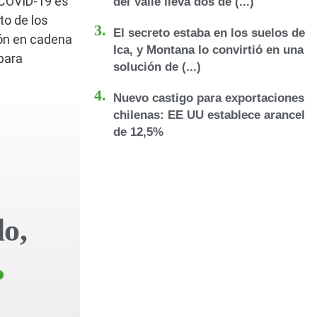
l COVID-19 es
del Valle lleva dos dé (...)
to de los
El secreto estaba en los suelos de
ión en cadena
Ica, y Montana lo convirtió en una
para
solución de (...)
Nuevo castigo para exportaciones
chilenas: EE UU establece arancel
de 12,5%
lo,