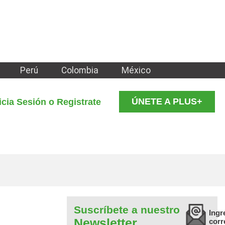
Perú
Colombia
México
ÚNETE A PLUS+
icia Sesión o Registrate
Suscríbete a nuestro
Ingr
Newsletter
corr