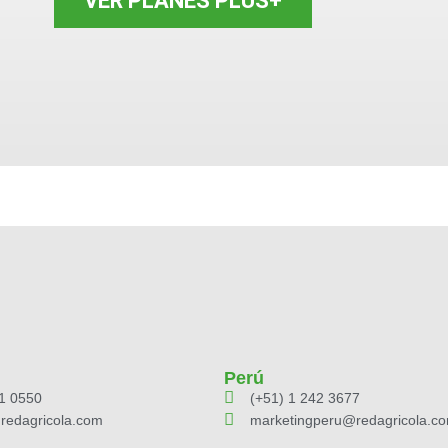
VER PLANES PLUS+
Perú
01 0550
(+51) 1 242 3677
redagricola.com
marketingperu@redagricola.c