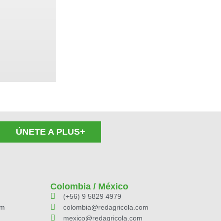
ÚNETE A PLUS+
Colombia / México
(+56) 9 5829 4979
om
colombia@redagricola.com
mexico@redagricola.com