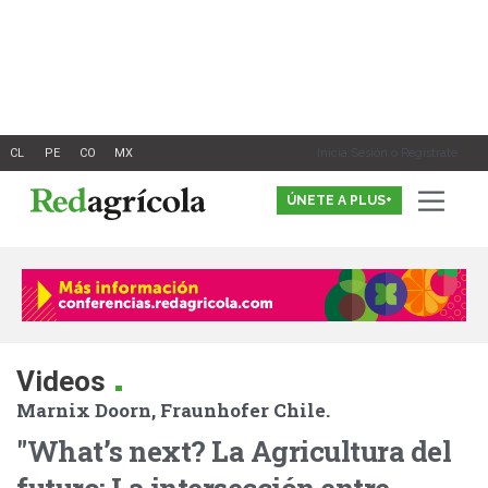
Ir
al
contenido
Inicia Sesión o Registrate
ÚNETE A PLUS+
.
Videos
Marnix Doorn, Fraunhofer Chile.
"What’s next? La Agricultura del
futuro: La intersección entre