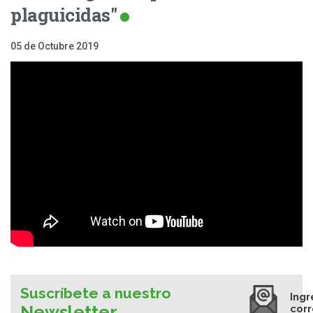
plaguicidas"
05 de Octubre 2019
Suscríbete a nuestro
Ingr
Newsletter
cor