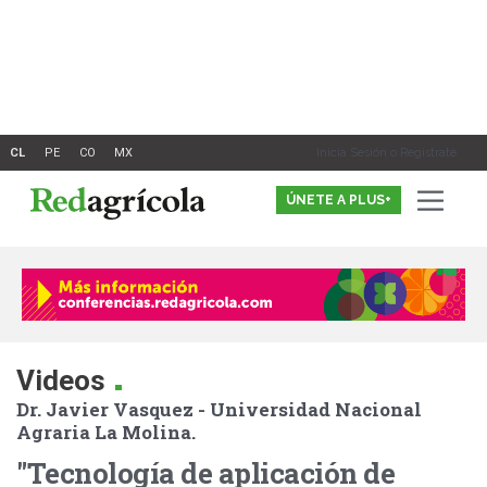
Ir
al
contenido
Inicia Sesión o Registrate
ÚNETE A PLUS+
.
Videos
Dr. Javier Vasquez - Universidad Nacional
Agraria La Molina.
"Tecnología de aplicación de