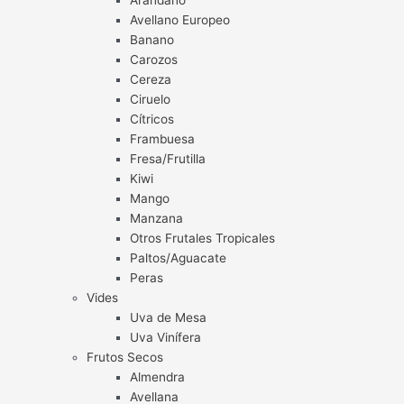
Arándano
Avellano Europeo
Banano
Carozos
Cereza
Ciruelo
Cítricos
Frambuesa
Fresa/Frutilla
Kiwi
Mango
Manzana
Otros Frutales Tropicales
Paltos/Aguacate
Peras
Vides
Uva de Mesa
Uva Vinífera
Frutos Secos
Almendra
Avellana