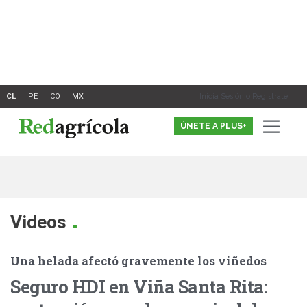
Ir
al
contenido
Inicia Sesión o Registrate
ÚNETE A PLUS+
.
Videos
Una helada afectó gravemente los viñedos
Seguro HDI en Viña Santa Rita: