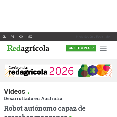
Ir
al
contenido
Inicia Sesión o Registrate
ÚNETE A PLUS+
.
Videos
Desarrollado en Australia
Robot autónomo capaz de
cosechar manzanas