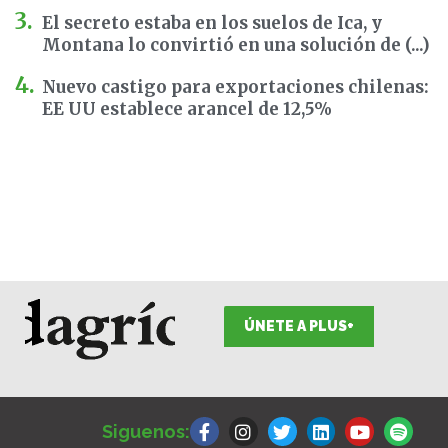
El secreto estaba en los suelos de Ica, y
Montana lo convirtió en una solución de (...)
Nuevo castigo para exportaciones chilenas:
EE UU establece arancel de 12,5%
ÚNETE A PLUS+
F
I
T
L
Y
S
a
n
w
i
o
p
Siguenos:
c
s
i
n
u
o