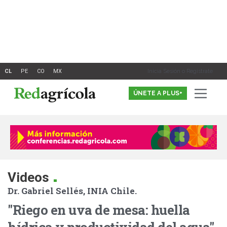
Ir
al
contenido
Inicia Sesión o Registrate
ÚNETE A PLUS+
.
Videos
Dr. Gabriel Sellés, INIA Chile.
"Riego en uva de mesa: huella
hídrica y productividad del agua"