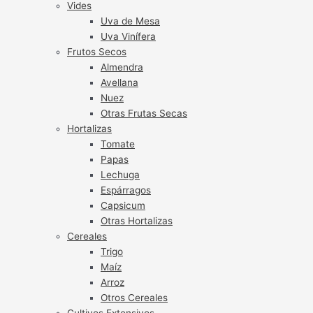
Vides
Uva de Mesa
Uva Vinífera
Frutos Secos
Almendra
Avellana
Nuez
Otras Frutas Secas
Hortalizas
Tomate
Papas
Lechuga
Espárragos
Capsicum
Otras Hortalizas
Cereales
Trigo
Maíz
Arroz
Otros Cereales
Cultivos Extensivos