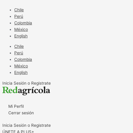
Ir
al
Chile
contenido
Perú
Colombia
México
English
Chile
Perú
Colombia
México
English
Inicia Sesión o Registrate
Mi Perfil
Cerrar sesión
Inicia Sesión o Registrate
ÚNETE A PLUS+