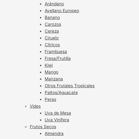
Arándano
Avellano Europeo
Banano
Carozos
Cereza
Ciruelo
Cítricos
Frambuesa
Fresa/Frutilla
Kiwi
Mango
Manzana
Otros Frutales Tropicales
Paltos/Aguacate
Peras
Vides
Uva de Mesa
Uva Vinífera
Frutos Secos
Almendra