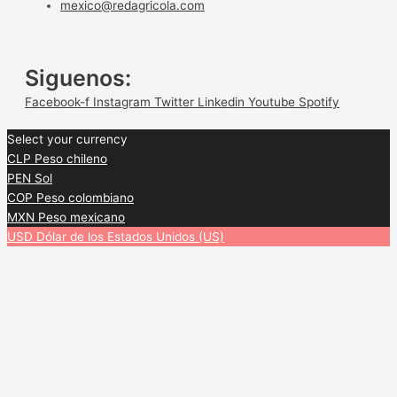
mexico@redagricola.com
Siguenos:
Facebook-f
Instagram
Twitter
Linkedin
Youtube
Spotify
Select your currency
CLP
Peso chileno
PEN
Sol
COP
Peso colombiano
MXN
Peso mexicano
USD
Dólar de los Estados Unidos (US)