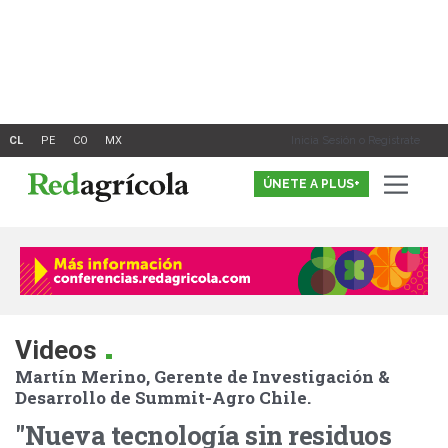
Ir
al
contenido
Inicia Sesión o Registrate
ÚNETE A PLUS+
.
Videos
Martín Merino, Gerente de Investigación &
Desarrollo de Summit-Agro Chile.
"Nueva tecnología sin residuos