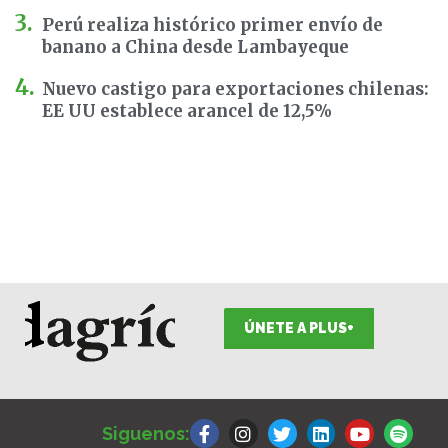
Perú realiza histórico primer envío de
banano a China desde Lambayeque
Nuevo castigo para exportaciones chilenas:
EE UU establece arancel de 12,5%
ÚNETE A PLUS+
F
I
T
L
Y
S
a
n
w
i
o
p
Siguenos:
c
s
i
n
u
o