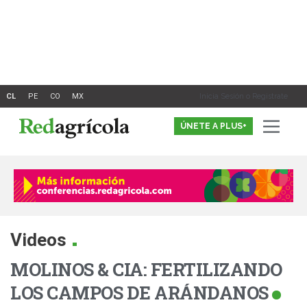
Ir
al
contenido
Inicia Sesión o Registrate
ÚNETE A PLUS+
.
Videos
MOLINOS & CIA: FERTILIZANDO
LOS CAMPOS DE ARÁNDANOS