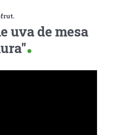
frut.
de uva de mesa
iura"