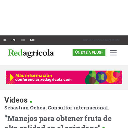
Ir
al
contenido
Inicia Sesión o Registrate
ÚNETE A PLUS+
.
Videos
Sebastián Ochoa, Consultor internacional.
"Manejos para obtener fruta de
alta calidad en el arándano"