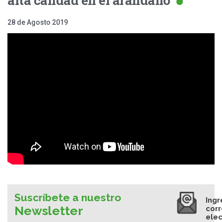
28 de Agosto 2019
Suscríbete a nuestro
Ingr
Newsletter
cor
elec